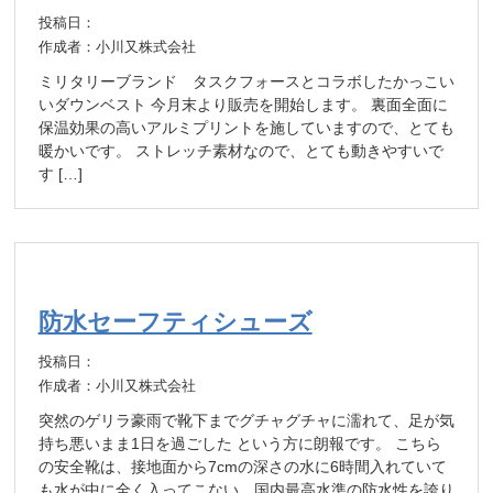
投稿日：
作成者：小川又株式会社
ミリタリーブランド タスクフォースとコラボしたかっこい
いダウンベスト 今月末より販売を開始します。 裏面全面に
保温効果の高いアルミプリントを施していますので、とても
暖かいです。 ストレッチ素材なので、とても動きやすいで
す […]
防水セーフティシューズ
投稿日：
作成者：小川又株式会社
突然のゲリラ豪雨で靴下までグチャグチャに濡れて、足が気
持ち悪いまま1日を過ごした という方に朗報です。 こちら
の安全靴は、接地面から7cmの深さの水に6時間入れていて
も水が中に全く入ってこない、国内最高水準の防水性を誇り