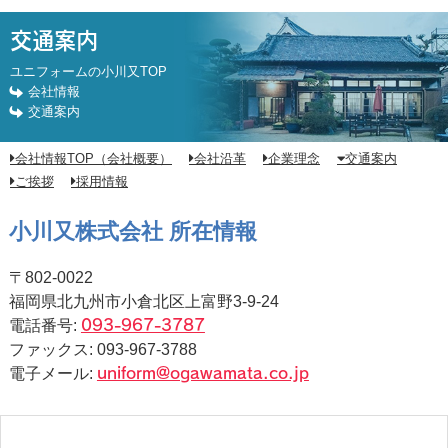
交通案内
交通案内
ユニフォームの小川又TOP
会社情報
交通案内
会社情報TOP（会社概要）
会社沿革
企業理念
交通案内
ご挨拶
採用情報
小川又株式会社 所在情報
〒802-0022
福岡県北九州市小倉北区上富野3-9-24
電話番号:
093-967-3787
ファックス: 093-967-3788
電子メール:
uniform@ogawamata.co.jp