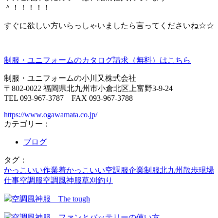
＾！！！！！
すぐに欲しい方いらっしゃいましたら言ってくださいね☆☆
制服・ユニフォームのカタログ請求（無料）はこちら
制服・ユニフォームの小川又株式会社
〒802-0022 福岡県北九州市小倉北区上富野3-9-24
TEL 093-967-3787 FAX 093-967-3788
https://www.ogawamata.co.jp/
カテゴリー：
ブログ
タグ：
かっこいい作業着
かっこいい空調服
企業制服
北九州
散歩
現場
仕事
空調服
空調風神服
草刈
釣り
空調風神服 The tough
空調風神服 ファンとバッテリーの使い方