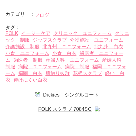
カテゴリー：
ブログ
タグ：
FOLK
イージーケア
クリニック ユニフォーム
クリニ
ック 制服
ジップスクラブ
介護施設 ユニフォーム
介護施設 制服
北九州 ユニフォーム
北九州 白衣
小倉 ユニフォーム
小倉 白衣
歯医者 ユニフォー
ム
歯医者 制服
産婦人科 ユニフォーム
産婦人科
制服
病院 ユニフォーム
病院 制服
福岡 ユニフォ
ーム
福岡 白衣
肌触り抜群
花柄スクラブ
軽い 白
衣
透けにくい白衣
Dickies シングルコート
FOLK スクラブ 7084SC