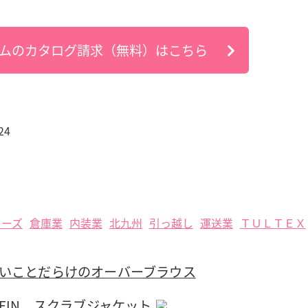
ムのカタログ請求（無料）はこちら
24
ューズ
倉庫業
内装業
北九州
引っ越し
運送業
ＴＵＬＴＥＸ
 良いことだらけのオーバーブラウス
 KLEIN スクラブジャケット