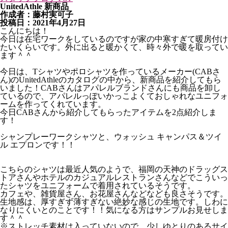
UnitedAthle 新商品
作成者：藤村実可子
投稿日：2021年4月27日
こんにちは！
今日は在宅ワークをしているのですが家の中寒すぎて暖房付け
たいくらいです。外に出ると暖かくて、時々外で暖を取ってい
ます＾＾
今日は、Tシャツやポロシャツを作っているメーカー(CABさ
ん)のUnitedAthleのカタログの中から、新商品を紹介してもら
いました！CABさんはアパレルブランドさんにも商品を卸し
ているので、アパレルっぽいかっこよくておしゃれなユニフォ
ームを作ってくれています。
今日CABさんから紹介してもらったアイテムを2点紹介しま
す！
シャンプレーワークシャツと、ウォッシュ キャンパス＆ツイ
ル エプロンです！！
こちらのシャツは最近人気のようで、福岡の天神のドラッグス
トアさんやホテルのカジュアルレストランさんなどでこういっ
たシャツをユニフォームで着用されているそうです。
カフェや、雑貨屋さん、お花屋さんなどなども良さそうです。
生地感は、厚すぎず薄すぎない絶妙な感じの生地です。しわに
なりにくいとのことです！！気になる方はサンプルお見せしま
す＾＾
※ストレッチ素材は入っていないので、少しゆとりのあるサイ