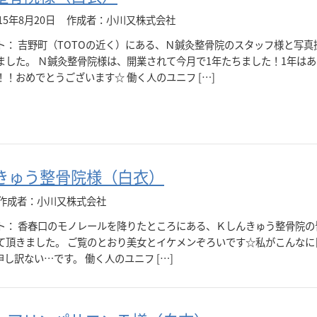
15年8月20日
作成者：小川又株式会社
ト： 吉野町（TOTOの近く）にある、Ｎ鍼灸整骨院のスタッフ様と写真
ました。 Ｎ鍼灸整骨院様は、開業されて今月で1年たちました！1年は
！おめでとうございます☆ 働く人のユニフ […]
きゅう整骨院様（白衣）
作成者：小川又株式会社
ト： 香春口のモノレールを降りたところにある、Ｋしんきゅう整骨院の
て頂きました。 ご覧のとおり美女とイケメンぞろいです☆私がこんなに
し訳ない…です。 働く人のユニフ […]