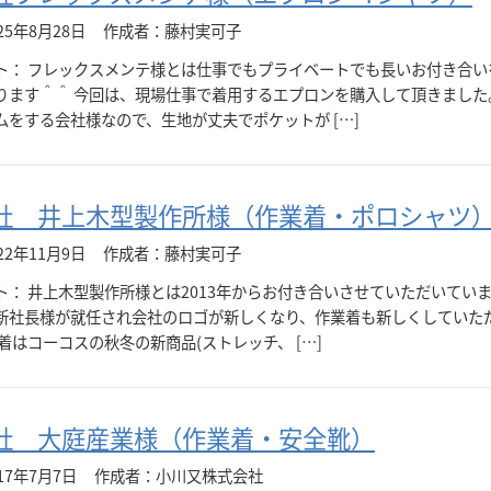
25年8月28日
作成者：藤村実可子
ト： フレックスメンテ様とは仕事でもプライベートでも長いお付き合い
ります＾＾ 今回は、現場仕事で着用するエプロンを購入して頂きました
ムをする会社様なので、生地が丈夫でポケットが […]
社 井上木型製作所様（作業着・ポロシャツ
22年11月9日
作成者：藤村実可子
ト： 井上木型製作所様とは2013年からお付き合いさせていただいていま
新社長様が就任され会社のロゴが新しくなり、作業着も新しくしていた
着はコーコスの秋冬の新商品(ストレッチ、 […]
社 大庭産業様（作業着・安全靴）
17年7月7日
作成者：小川又株式会社