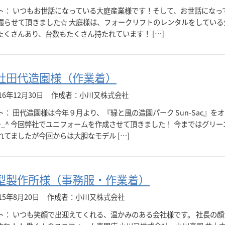
ト： いつもお世話になっている大庭産業様です！そして、お世話になっ
撮らせて頂きました☆ 大庭様は、フォークリフトのレンタルをしている
たくさんあり、台数もたくさん持たれています！ […]
社田代造園様（作業着）
6年12月30日
作成者：小川又株式会社
： 田代造園様は今年９月より、『緑と風の造園パーク Sun-Sac』を
^_^ 今回弊社でユニフォームを作成させて頂きました！ 今まではグリー
れてましたが今回からは大胆なモデル […]
型製作所様（事務服・作業着）
15年8月20日
作成者：小川又株式会社
ト： いつも笑顔で出迎えてくれる、温かみのある会社様です。 社長の顔