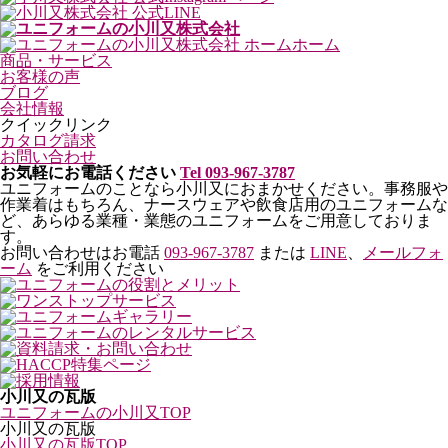
ホーム
商品・サービス
お客様の声
ブログ
会社情報
クイックリンク
カタログ請求
お問い合わせ
お気軽にお電話ください
Tel 093-967-3787
ユニフォームのことなら小川又におまかせください。事務服や
作業着はもちろん、ナースウェアや飲食店用のユニフォームな
ど、あらゆる業種・業態のユニフォームをご用意しておりま
す。
お問い合わせはお電話
093-967-3787
または
LINE
、
メールフォ
ーム
をご利用ください
小川又の瓦版
ユニフォームの小川又TOP
小川又の瓦版
小川又の瓦版TOP