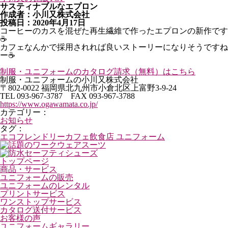
サスティナブルなエプロン
作成者：小川又株式会社
投稿日：2020年4月17日
コーヒーのカスを混ぜた再生繊維で作ったエプロンの新作です
☕️
カフェなんかで採用されれば良いストーリーになりそうですね
ー☕️
制服・ユニフォームのカタログ請求（無料）はこちら
制服・ユニフォームの小川又株式会社
〒802-0022 福岡県北九州市小倉北区上富野3-9-24
TEL 093-967-3787 FAX 093-967-3788
https://www.ogawamata.co.jp/
カテゴリー：
お知らせ
タグ：
エコフレンドリー
カフェ
飲食店 ユニフォーム
話題のワークウェアスーツ
防水セーフティシューズ
トップページ
商品・サービス
ユニフォームの販売
ユニフォームのレンタル
プリントサービス
ワンストップサービス
カタログ送付サービス
お客様の声
ユニフォームギャラリー