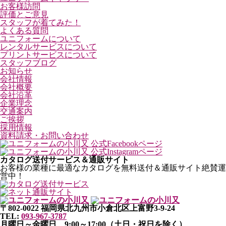
お客様訪問
評価とご意見
スタッフが着てみた！
よくある質問
ユニフォームについて
レンタルサービスについて
プリントサービスについて
スタッフブログ
お知らせ
会社情報
会社概要
会社沿革
企業理念
交通案内
ご挨拶
採用情報
資料請求・お問い合わせ
カタログ送付サービス＆通販サイト
お客様の業種に最適なカタログを無料送付＆通販サイト絶賛運
営中！
〒802-0022 福岡県北九州市小倉北区上富野3-9-24
TEL:
093-967-3787
月曜日～金曜日 9:00～17:00（土日・祝日を除く）