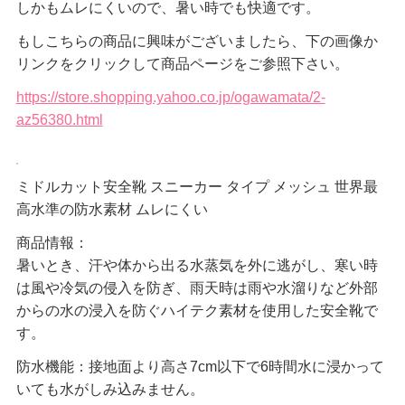
しかもムレにくいので、暑い時でも快適です。
もしこちらの商品に興味がございましたら、下の画像か
リンクをクリックして商品ページをご参照下さい。
https://store.shopping.yahoo.co.jp/ogawamata/2-
az56380.html
ミドルカット安全靴 スニーカー タイプ メッシュ 世界最
高水準の防水素材 ムレにくい
商品情報：
暑いとき、汗や体から出る水蒸気を外に逃がし、寒い時
は風や冷気の侵入を防ぎ、雨天時は雨や水溜りなど外部
からの水の浸入を防ぐハイテク素材を使用した安全靴で
す。
防水機能：接地面より高さ7cm以下で6時間水に浸かって
いても水がしみ込みません。