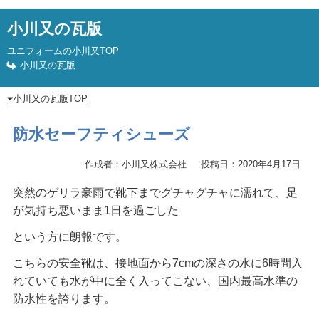
小川又の瓦版
ユニフォームの小川又TOP
小川又の瓦版
小川又の瓦版TOP
防水セーフティシューズ
作成者：小川又株式会社
投稿日：2020年4月17日
突然のゲリラ豪雨で靴下までグチャグチャに濡れて、足
が気持ち悪いまま1日を過ごした
という方に朗報です。
こちらの安全靴は、接地面から7cmの深さの水に6時間入
れていても水が中に全く入ってこない、国内最高水準の
防水性を誇ります。