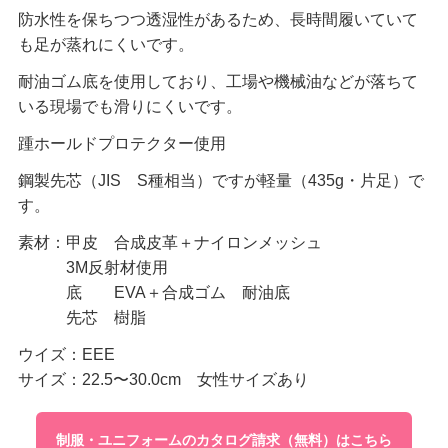
防水性を保ちつつ透湿性があるため、長時間履いていて
も足が蒸れにくいです。
耐油ゴム底を使用しており、工場や機械油などが落ちて
いる現場でも滑りにくいです。
踵ホールドプロテクター使用
鋼製先芯（JIS S種相当）ですが軽量（435g・片足）で
す。
素材：甲皮 合成皮革＋ナイロンメッシュ
3M反射材使用
底 EVA＋合成ゴム 耐油底
先芯 樹脂
ウイズ：EEE
サイズ：22.5〜30.0cm 女性サイズあり
制服・ユニフォームのカタログ請求（無料）はこちら