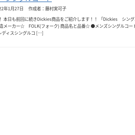
22年1月27日
作成者：藤村実可子
 本日も前回に続きDickies商品をご紹介します！！ 「Dickies シン
製造メーカー☆ FOLK(フォーク) 商品名と品番☆ ●メンズシングルコ
●レディスシングルコ […]