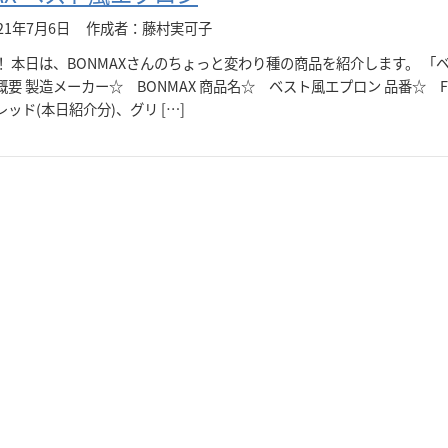
21年7月6日
作成者：藤村実可子
！ 本日は、BONMAXさんのちょっと変わり種の商品を紹介します。 「
要 製造メーカー☆ BONMAX 商品名☆ ベスト風エプロン 品番☆ FK
ッド(本日紹介分)、グリ […]