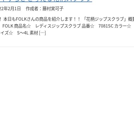
22年2月1日
作成者：藤村実可子
！ 本日もFOLKさんの商品を紹介します！！ 「花柄ジップスクラブ」概
FOLK 商品名☆ レディスジップスクラブ 品番☆ 7081SC カラー☆
サイズ☆ S～4L 素材 […]