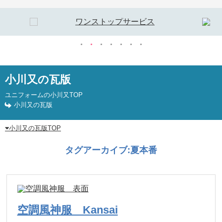
小川又の瓦版
ユニフォームの小川又TOP
小川又の瓦版
小川又の瓦版TOP
タグアーカイブ:
夏本番
空調風神服 Kansai