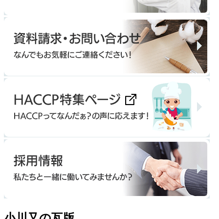
小川又の瓦版