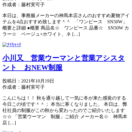
作成者：藤村実可子
本日は、事務服メーカーの神馬本店さんのおすすめ夏物アイ
テムを4点おすすめ致します＾＾ 「ワンピース SN50W」
概要と詳細 ●概要 商品名☆ ワンピース 品番☆ SN50W カ
ラー☆ ベージュ×ホワイト、ネ […]
小川又 営業ウーマンと営業アシスタ
ント おNEW制服
投稿日：2021年10月19日
作成者：藤村実可子
こんにちは！！ 秋を通り越して一気に冬が来た感覚のする
今日この頃です＾＾； 本当に寒くなりました。 本日は、弊
社社員の制服がこの秋から変わったのでご紹介いたします
☆☆ 「営業ウーマン 制服」ご紹介 メーカー名☆ 神馬本
店 […]