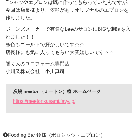
Tシャツやエプロンは既に作ってもらっていたんですが、
今回は店長様より、依頼がありオリジナルのエプロンを
作りました。
ジーンズメーカーで有名なLeeのサロンにBIGな刺繍を入
れました！！
糸色もゴールドで輝かしいです☆☆
店長様にも気に入ってもらい大変嬉しいです＾＾
働く人のユニフォーム専門店
小川又株式会社 小川真司
炭焼 meeton（ミートン）様 ホームページ
https://meetonkusami.favy.jp/
Fooding Bar 鈴様（ポロシャツ・エプロン）