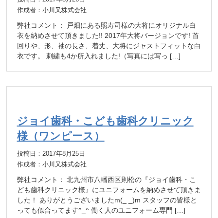
作成者：小川又株式会社
弊社コメント： 戸畑にある照寿司様の大将にオリジナル白
衣を納めさせて頂きました!! 2017年大将バージョンです! 首
回りや、形、袖の長さ、着丈、大将にジャストフィットな白
衣です。 刺繍も4か所入れました!（写真には写っ […]
ジョイ歯科・こども歯科クリニック
様（ワンピース）
投稿日：2017年8月25日
作成者：小川又株式会社
弊社コメント： 北九州市八幡西区則松の『ジョイ歯科・こ
ども歯科クリニック様』にユニフォームを納めさせて頂きま
した！ ありがとうございましたm(_ _)m スタッフの皆様と
っても似合ってます^_^ 働く人のユニフォーム専門 […]