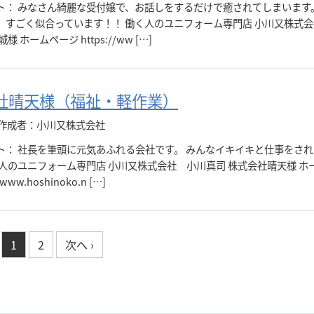
ト： みなさん綺麗な受付嬢で、お話しをするだけで癒されてしまいます。
、すごく似合っています！！ 働く人のユニフォーム専門店 小川又株式
様 ホームページ https://ww […]
社晴天様（福祉・軽作業）
作成者：小川又株式会社
ト： 社長を筆頭に元気あふれる会社です。 みんなイキイキと仕事をさ
く人のユニフォーム専門店 小川又株式会社 小川真司 株式会社晴天様 ホ
/www.hoshinoko.n […]
1
2
次へ ›