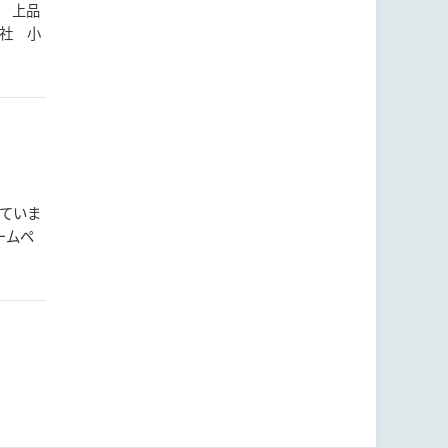
 上品
会社 小
れていま
ームペ