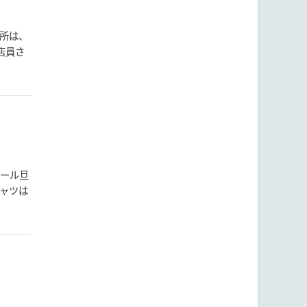
場所は、
店員さ
レール旦
シャツは