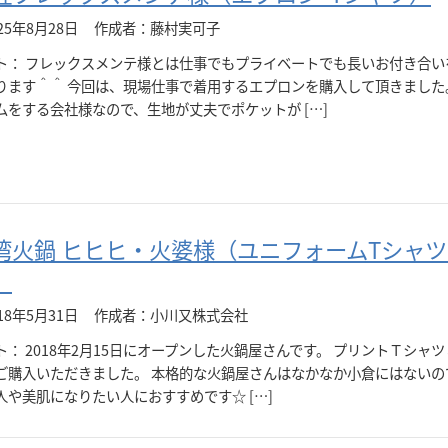
25年8月28日
作成者：藤村実可子
ト： フレックスメンテ様とは仕事でもプライベートでも長いお付き合い
ります＾＾ 今回は、現場仕事で着用するエプロンを購入して頂きました
ムをする会社様なので、生地が丈夫でポケットが […]
湾火鍋 ヒヒヒ・火婆様（ユニフォームTシャ
）
18年5月31日
作成者：小川又株式会社
： 2018年2月15日にオープンした火鍋屋さんです。 プリントＴシャ
ご購入いただきました。 本格的な火鍋屋さんはなかなか小倉にはないの
人や美肌になりたい人におすすめです☆ […]