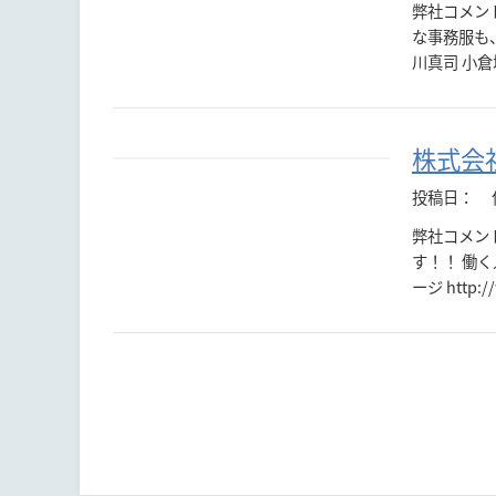
弊社コメン
な事務服も
川真司 小倉城
株式会
投稿日：
弊社コメン
す！！ 働
ージ http:/