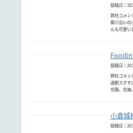
投稿日：201
弊社コメン
紫川沿いの
んも可愛い方
Food
投稿日：201
弊社コメン
過駅スグそ
左胸、右袖、
小倉城
投稿日：20